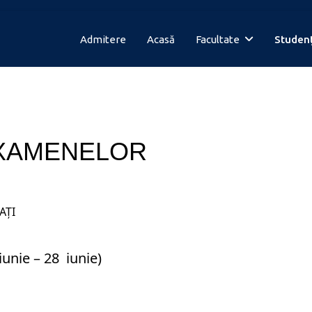
Admitere
Acasă
Facultate
Studenț
XAMENELOR
AŢI
unie – 28 iunie)