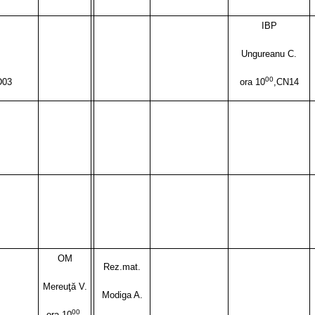
IBP
Ungureanu C.
00
D03
ora 10
,CN14
OM
Rez.mat.
Mereuţă V.
Modiga A.
00
ora 10
,