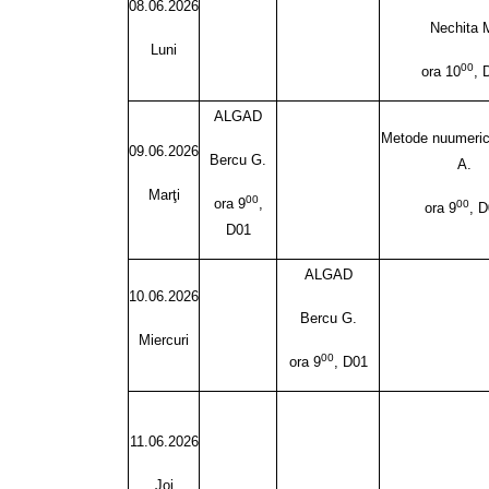
08.06.2026
Nechita 
Luni
00
ora 10
, 
ALGAD
Metode nuumeric
09.06.2026
Bercu G.
A.
Marţi
00
ora 9
,
00
ora 9
, 
D01
ALGAD
10.06.2026
Bercu G.
Miercuri
00
ora 9
, D01
11.06.2026
Joi