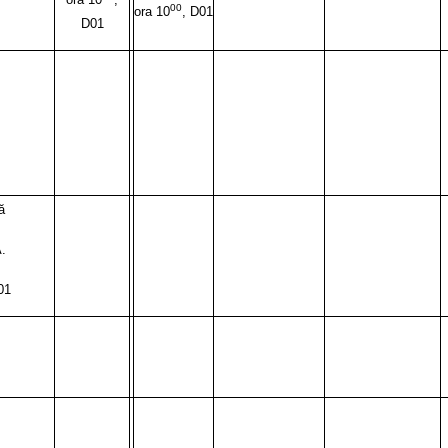
00
ora 10
, D01
D01
ă
.
01