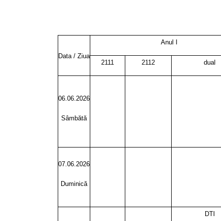
Anul I
Data / Ziua
2111
2112
dual
06.06.2026
Sâmbătă
07.06.2026
Duminică
DTI