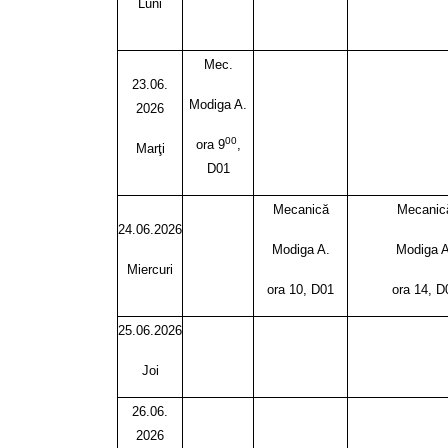
Luni
Mec.
23.06.
Modiga A.
2026
00
ora 9
,
Marţi
D01
Mecanică
Mecanic
24.06.2026
Modiga A.
Modiga A
Miercuri
ora 10, D01
ora 14, D
25.06.2026
Joi
26.06.
2026