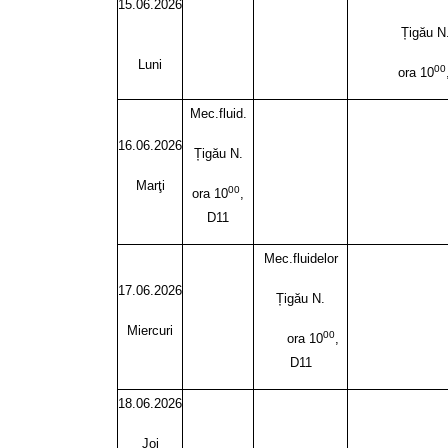
15.06.2026
Țigău N
Luni
00
ora 10
Mec.fluid.
16.06.2026
Țigău N.
Marţi
00
ora 10
,
D11
Mec.fluidelor
17.06.2026
Țigău N.
Miercuri
00
ora 10
,
D11
18.06.2026
Joi