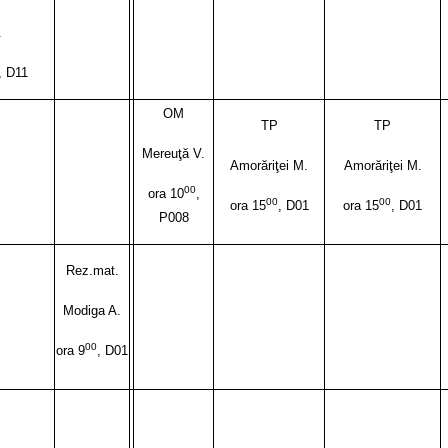
.
, D11
OM
TP
TP
Mereuţă V.
Amorăriţei M.
Amorăriţei M.
00
ora 10
,
00
00
ora 15
, D01
ora 15
, D01
P008
Rez.mat.
Modiga A.
00
ora 9
, D01