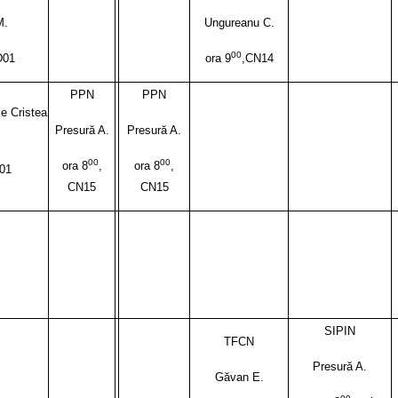
M.
Ungureanu C.
00
D01
ora 9
,CN14
PPN
PPN
e Cristea
Presură A.
Presură A.
00
00
ora 8
,
ora 8
,
D01
CN15
CN15
SIPIN
TFCN
Presură A.
Găvan E.