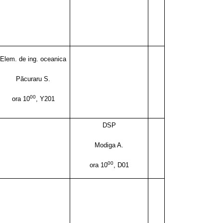
Elem. de ing. oceanica
Păcuraru S.
00
ora 10
, Y201
DSP
Modiga A.
00
ora 10
, D01