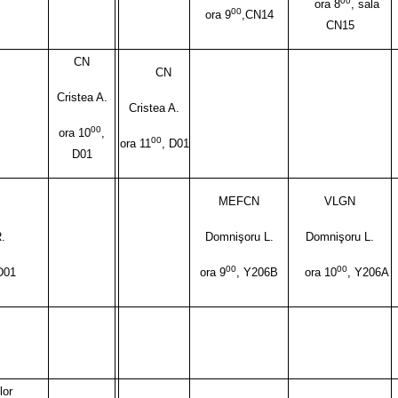
00
ora 8
, sala
00
ora 9
,CN14
CN15
CN
CN
Cristea A.
Cristea A.
00
ora 10
,
00
ora 11
, D01
D01
MEFCN
VLGN
.
Domnişoru L.
Domnişoru L.
00
00
D01
ora 9
, Y206B
ora 10
, Y206A
lor