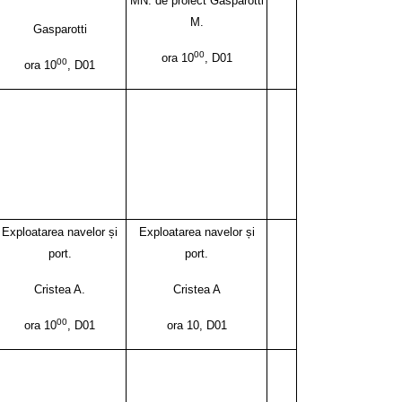
MN. de proiect Gasparotti
M.
Gasparotti
00
ora 10
, D01
00
ora 10
, D01
Exploatarea navelor și
Exploatarea navelor și
port.
port.
Cristea A.
Cristea A
00
ora 10
, D01
ora 10, D01