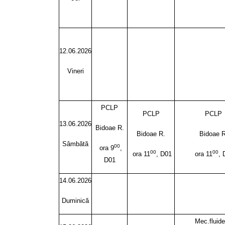
12.06.2026
Vineri
PCLP
PCLP
PCLP
13.06.2026
Bidoae R.
Bidoae R.
Bidoae R
Sâmbătă
00
ora 9
,
00
00
ora 11
, D01
ora 11
, 
D01
14.06.2026
Duminică
Mec.fluide