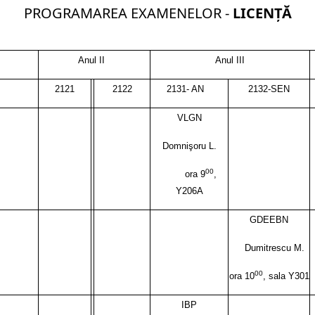
PROGRAMAREA EXAMENELOR -
LICENŢĂ
Anul II
Anul I
II
2121
2122
2131- AN
2132-SEN
VLGN
Domnişoru L.
00
ora 9
,
Y206A
GDEEBN
Dumitrescu M.
00
ora 10
, sala Y301
IBP