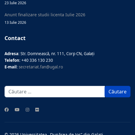
23 Iulie 2026
Anunt finalizare studii licenta Iulie 2026
13 Iulie 2026
Contact
Adresa
: Str. Domnească, nr. 111, Corp CN, Galați
Telefon
: +40 336 130 230
E-mail
:
secretariat.fan@ugal.ro
Căutare
Căutare
...
© 2026 Universitatea „Dunărea de Jos” din Galați