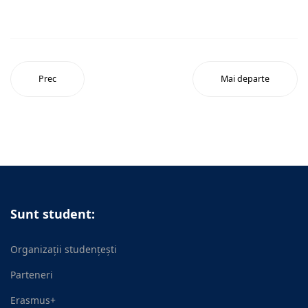
Prec
Mai departe
Sunt student:
Organizații studențești
Parteneri
Erasmus+