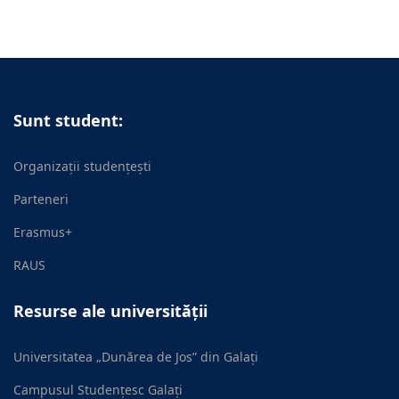
Sunt student:
Organizații studențești
Parteneri
Erasmus+
RAUS
Resurse ale universității
Universitatea „Dunărea de Jos” din Galați
Campusul Studențesc Galați