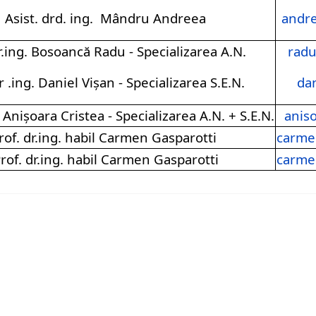
Asist. drd. ing.
Mândru
Andreea
andr
dr.ing. Bosoancă
Radu
- Specializarea A.N.
radu
dr .ing. Daniel Vișan
- Specializarea S.E.N.
dan
g. Anișoara Cristea
- Specializarea A.N. + S.E.N.
anis
rof. dr.ing. habil Carmen Gasparotti
carme
rof. dr.ing. habil Carmen Gasparotti
carme