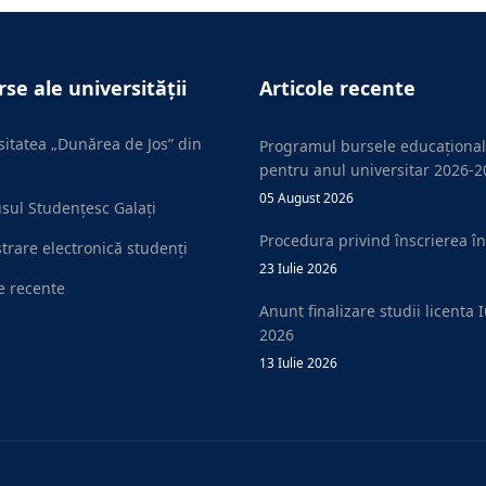
se ale universității
Articole recente
sitatea „Dunărea de Jos” din
Programul bursele educaționa
pentru anul universitar 2026-
05 August 2026
ul Studențesc Galați
Procedura privind înscrierea în
strare electronică studenți
23 Iulie 2026
le recente
Anunt finalizare studii licenta I
2026
13 Iulie 2026