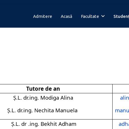
Admitere
Acasă
Facultate
Studenț
Tutore de an
Ș.L. dr.ing. Modiga
Alina
ali
Ș.L. dr.ing. Nechita
Manuela
manue
Ș.L. dr .ing. Bekhit
Adham
adh