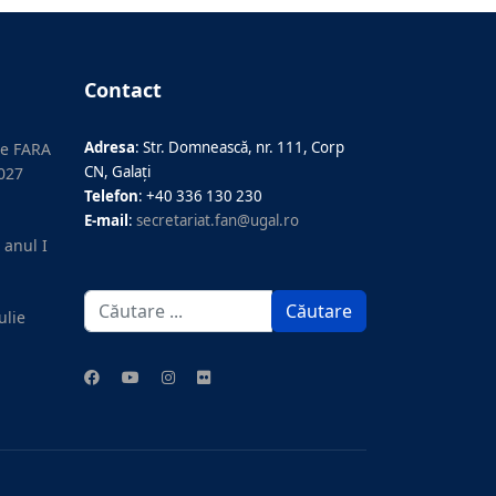
Contact
Adresa
: Str. Domnească, nr. 111, Corp
le FARA
CN, Galați
2027
Telefon
: +40 336 130 230
E-mail
:
secretariat.fan@ugal.ro
 anul I
Căutare
Căutare
ulie
...