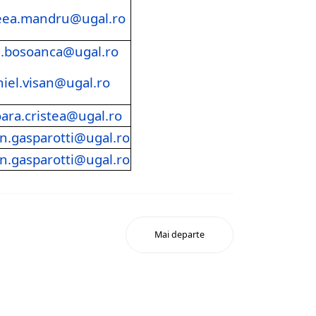
eea.mandru@ugal.ro
.bosoanca@ugal.ro
iel.visan@ugal.ro
oara.cristea@ugal.ro
n.gasparotti@ugal.ro
n.gasparotti@ugal.ro
Mai departe