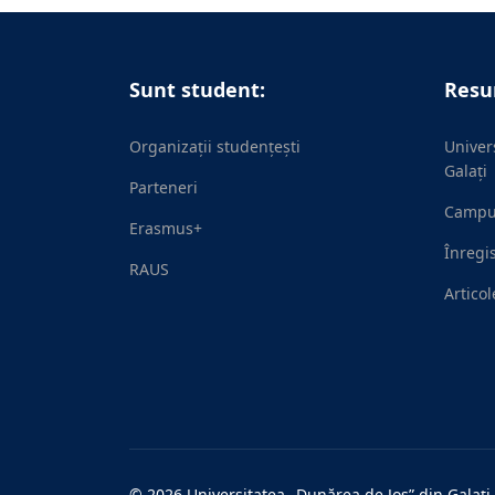
Sunt student:
Resur
Organizații studențești
Univer
Galați
Parteneri
Campus
Erasmus+
Înregi
RAUS
Artico
© 2026 Universitatea „Dunărea de Jos” din Galați