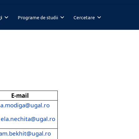
i
Programe de studii
Cercetare
E-mail
na.modiga@ugal.ro
la.nechita@ugal.ro
am.bekhit@ugal.ro