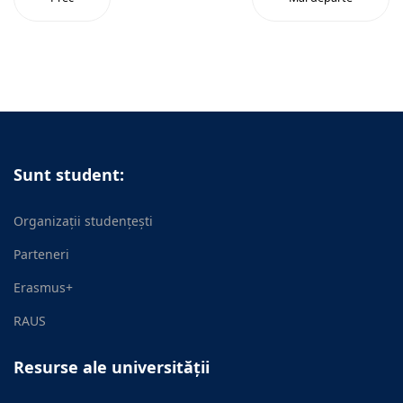
Sunt student:
Organizații studențești
Parteneri
Erasmus+
RAUS
Resurse ale universității